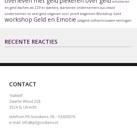
overleven met geld
piekeren over geld
scholieren
en geld
starten als ZZP-er
starters; startende ondernemers
succesvol
ondernemen
te veel geld uitgeven
voor jezelf beginnen
Workshop Geld
workshop Geld en Emotie
zakgeld
zelfvertrouwen verhogen
RECENTE REACTIES
CONTACT
‘ViaNell’
Zwarte Woud 228
3524 SL Utrecht
telefoon Pit Gooskens: 06 – 53439376
e-mail: info@pitgooskens.nl