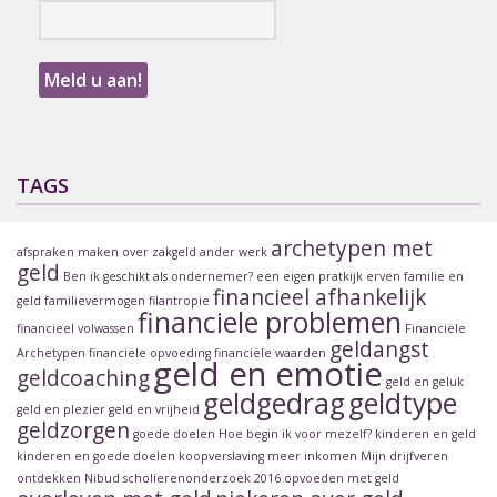
TAGS
archetypen met
afspraken maken over zakgeld
ander werk
geld
Ben ik geschikt als ondernemer?
een eigen pratkijk
erven
familie en
financieel afhankelijk
geld
familievermogen
filantropie
financiele problemen
financieel volwassen
Financiële
geldangst
Archetypen
financiële opvoeding
financiële waarden
geld en emotie
geldcoaching
geld en geluk
geldgedrag
geldtype
geld en plezier
geld en vrijheid
geldzorgen
goede doelen
Hoe begin ik voor mezelf?
kinderen en geld
kinderen en goede doelen
koopverslaving
meer inkomen
Mijn drijfveren
ontdekken
Nibud scholierenonderzoek 2016
opvoeden met geld