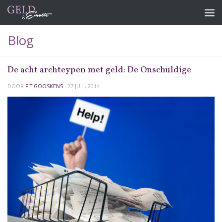
Doorgaan naar inhoud
Blog
De acht archteypen met geld: De Onschuldige
DOOR
PIT GOOSKENS
·
27 JULI, 2014