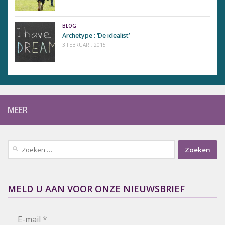
BLOG
Archetype : ‘De idealist’
3 FEBRUARI, 2015
MEER
Zoeken
naar:
MELD U AAN VOOR ONZE NIEUWSBRIEF
E-mail
*