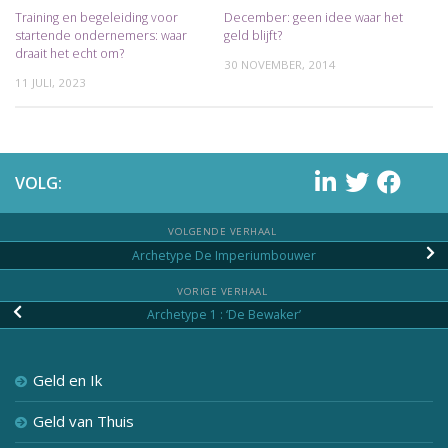
Training en begeleiding voor
December: geen idee waar het
startende ondernemers: waar
geld blijft?
draait het echt om?
30 NOVEMBER, 2014
11 JULI, 2023
VOLG:
VOLGENDE VERHAAL
Archetype De Imperiumbouwer
VORIGE VERHAAL
Archetype 1 : ‘De Bewaker’
Geld en Ik
Geld van Thuis