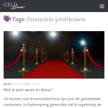
Doorgaan naar inhoud
Tags:
financiele problemen
BLOG
21 DECEMBER, 2023
Het is niet meer te doen!
De kosten voor levensonderhoud zijn voor de gemiddelde
consument zo buitensporig geworden dat ik regelmatig de