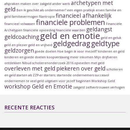
archetypen met
afspraken maken over zakgeld
ander werk
geld
Ben ik geschikt als ondernemer?
een eigen pratkijk
erven
familie en
financieel afhankelijk
geld
familievermogen
filantropie
financiele problemen
financieel volwassen
Financiële
geldangst
Archetypen
financiële opvoeding
financiële waarden
geld en emotie
geldcoaching
geld en geluk
geldgedrag
geldtype
geld en plezier
geld en vrijheid
geldzorgen
goede doelen
Hoe begin ik voor mezelf?
kinderen en geld
kinderen en goede doelen
koopverslaving
meer inkomen
Mijn drijfveren
ontdekken
Nibud scholierenonderzoek 2016
opvoeden met geld
overleven met geld
piekeren over geld
scholieren
en geld
starten als ZZP-er
starters; startende ondernemers
succesvol
ondernemen
te veel geld uitgeven
voor jezelf beginnen
Workshop Geld
workshop Geld en Emotie
zakgeld
zelfvertrouwen verhogen
RECENTE REACTIES