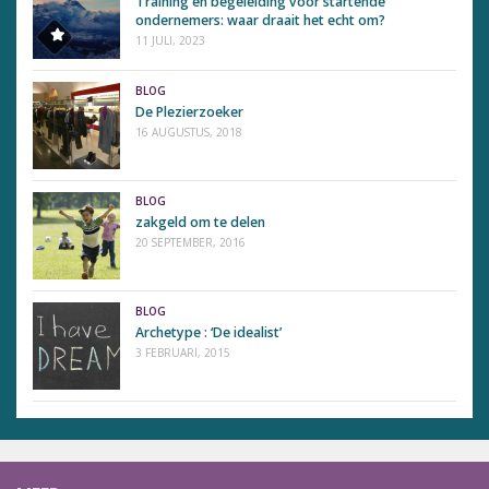
Training en begeleiding voor startende
ondernemers: waar draait het echt om?
11 JULI, 2023
BLOG
De Plezierzoeker
16 AUGUSTUS, 2018
BLOG
zakgeld om te delen
20 SEPTEMBER, 2016
BLOG
Archetype : ‘De idealist’
3 FEBRUARI, 2015