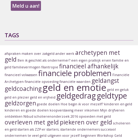
TAGS
archetypen met
afspraken maken over zakgeld
ander werk
geld
Ben ik geschikt als ondernemer?
een eigen pratkijk
erven
familie en
financieel afhankelijk
geld
familievermogen
filantropie
financiele problemen
financieel volwassen
Financiële
geldangst
Archetypen
financiële opvoeding
financiële waarden
geld en emotie
geldcoaching
geld en geluk
geldgedrag
geldtype
geld en plezier
geld en vrijheid
geldzorgen
goede doelen
Hoe begin ik voor mezelf?
kinderen en geld
kinderen en goede doelen
koopverslaving
meer inkomen
Mijn drijfveren
ontdekken
Nibud scholierenonderzoek 2016
opvoeden met geld
overleven met geld
piekeren over geld
scholieren
en geld
starten als ZZP-er
starters; startende ondernemers
succesvol
ondernemen
te veel geld uitgeven
voor jezelf beginnen
Workshop Geld