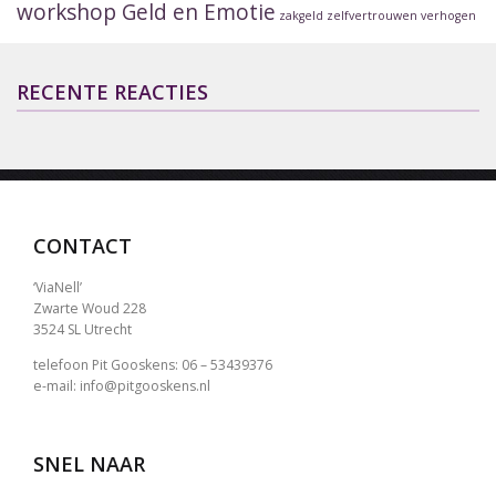
workshop Geld en Emotie
zakgeld
zelfvertrouwen verhogen
RECENTE REACTIES
CONTACT
‘ViaNell’
Zwarte Woud 228
3524 SL Utrecht
telefoon Pit Gooskens: 06 – 53439376
e-mail: info@pitgooskens.nl
SNEL NAAR