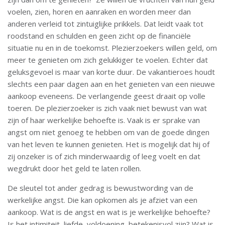
voelen, zien, horen en aanraken en worden meer dan
anderen verleid tot zintuiglijke prikkels. Dat leidt vaak tot
roodstand en schulden en geen zicht op de financiële
situatie nu en in de toekomst. Plezierzoekers willen geld, om
meer te genieten om zich gelukkiger te voelen. Echter dat
geluksgevoel is maar van korte duur. De vakantieroes houdt
slechts een paar dagen aan en het genieten van een nieuwe
aankoop eveneens. De verlangende geest draait op volle
toeren. De plezierzoeker is zich vaak niet bewust van wat
zijn of haar werkelijke behoefte is. Vaak is er sprake van
angst om niet genoeg te hebben om van de goede dingen
van het leven te kunnen genieten. Het is mogelijk dat hij of
zij onzeker is of zich minderwaardig of leeg voelt en dat
wegdrukt door het geld te laten rollen.
De sleutel tot ander gedrag is bewustwording van de
werkelijke angst. Die kan opkomen als je afziet van een
aankoop. Wat is de angst en wat is je werkelijke behoefte?
Is het intimiteit, liefde, voldoening, betekenisvol zijn? Wat is