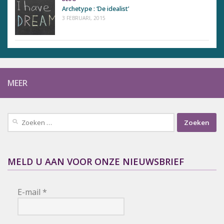
Archetype : ‘De idealist’
3 FEBRUARI, 2015
MEER
Zoeken
naar:
MELD U AAN VOOR ONZE NIEUWSBRIEF
E-mail
*