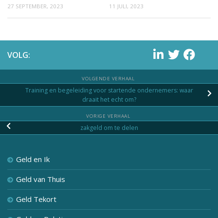
27 SEPTEMBER, 2023
11 JULI, 2023
VOLG:
VOLGENDE VERHAAL
Training en begeleiding voor startende ondernemers: waar
draait het echt om?
VORIGE VERHAAL
zakgeld om te delen
Geld en Ik
Geld van Thuis
Geld Tekort