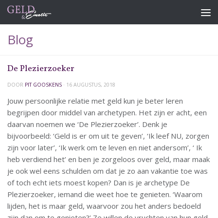
Doorgaan naar inhoud
Blog
De Plezierzoeker
DOOR
PIT GOOSKENS
·
16 AUGUSTUS, 2018
Jouw persoonlijke relatie met geld kun je beter leren
begrijpen door middel van archetypen. Het zijn er acht, een
daarvan noemen we ‘De Plezierzoeker’. Denk je
bijvoorbeeld: ‘Geld is er om uit te geven’, ‘Ik leef NU, zorgen
zijn voor later’, ‘Ik werk om te leven en niet andersom’, ‘ Ik
heb verdiend het’ en ben je zorgeloos over geld, maar maak
je ook wel eens schulden om dat je zo aan vakantie toe was
of toch echt iets moest kopen? Dan is je archetype De
Plezierzoeker, iemand die weet hoe te genieten. ‘Waarom
lijden, het is maar geld, waarvoor zou het anders bedoeld
zijn dan om te genieten?’ Ze willen de vruchten van hun geld