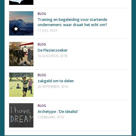
BLOG
Training en begeleiding voor startende
ondernemers: waar draait het echt om?
11 JULI, 2023
BLOG
De Plezierzoeker
16 AUGUSTUS, 2018
BLOG
zakgeld om te delen
20 SEPTEMBER, 2016
BLOG
Archetype : ‘De idealist’
3 FEBRUARI, 2015