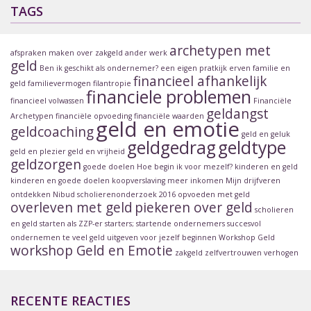
TAGS
archetypen met
afspraken maken over zakgeld
ander werk
geld
Ben ik geschikt als ondernemer?
een eigen pratkijk
erven
familie en
financieel afhankelijk
geld
familievermogen
filantropie
financiele problemen
financieel volwassen
Financiële
geldangst
Archetypen
financiële opvoeding
financiële waarden
geld en emotie
geldcoaching
geld en geluk
geldgedrag
geldtype
geld en plezier
geld en vrijheid
geldzorgen
goede doelen
Hoe begin ik voor mezelf?
kinderen en geld
kinderen en goede doelen
koopverslaving
meer inkomen
Mijn drijfveren
ontdekken
Nibud scholierenonderzoek 2016
opvoeden met geld
overleven met geld
piekeren over geld
scholieren
en geld
starten als ZZP-er
starters; startende ondernemers
succesvol
ondernemen
te veel geld uitgeven
voor jezelf beginnen
Workshop Geld
workshop Geld en Emotie
zakgeld
zelfvertrouwen verhogen
RECENTE REACTIES