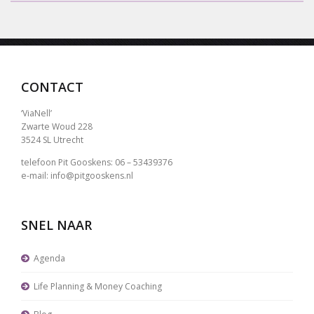
CONTACT
‘ViaNell’
Zwarte Woud 228
3524 SL Utrecht
telefoon Pit Gooskens: 06 – 53439376
e-mail: info@pitgooskens.nl
SNEL NAAR
Agenda
Life Planning & Money Coaching