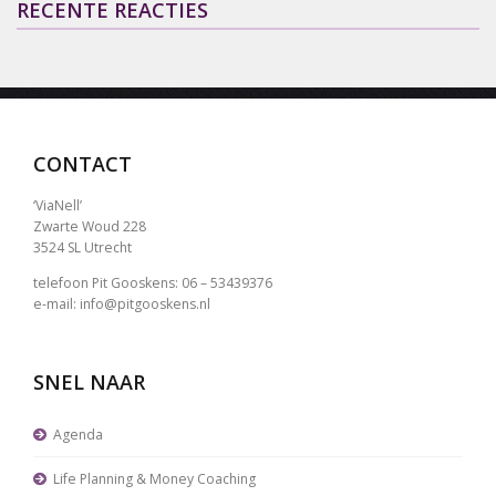
RECENTE REACTIES
CONTACT
‘ViaNell’
Zwarte Woud 228
3524 SL Utrecht
telefoon Pit Gooskens: 06 – 53439376
e-mail: info@pitgooskens.nl
SNEL NAAR
Agenda
Life Planning & Money Coaching