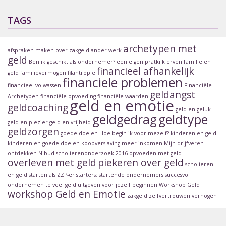
TAGS
archetypen met
afspraken maken over zakgeld
ander werk
geld
Ben ik geschikt als ondernemer?
een eigen pratkijk
erven
familie en
financieel afhankelijk
geld
familievermogen
filantropie
financiele problemen
financieel volwassen
Financiële
geldangst
Archetypen
financiële opvoeding
financiële waarden
geld en emotie
geldcoaching
geld en geluk
geldgedrag
geldtype
geld en plezier
geld en vrijheid
geldzorgen
goede doelen
Hoe begin ik voor mezelf?
kinderen en geld
kinderen en goede doelen
koopverslaving
meer inkomen
Mijn drijfveren
ontdekken
Nibud scholierenonderzoek 2016
opvoeden met geld
overleven met geld
piekeren over geld
scholieren
en geld
starten als ZZP-er
starters; startende ondernemers
succesvol
ondernemen
te veel geld uitgeven
voor jezelf beginnen
Workshop Geld
workshop Geld en Emotie
zakgeld
zelfvertrouwen verhogen