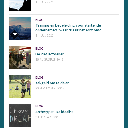
11 JULI, 2023
BLOG
Training en begeleiding voor startende
ondernemers: waar draait het echt om?
11 JULI, 2023
BLOG
De Plezierzoeker
16 AUGUSTUS, 2018
BLOG
zakgeld om te delen
20 SEPTEMBER, 2016
BLOG
Archetype : ‘De idealist’
3 FEBRUARI, 2015